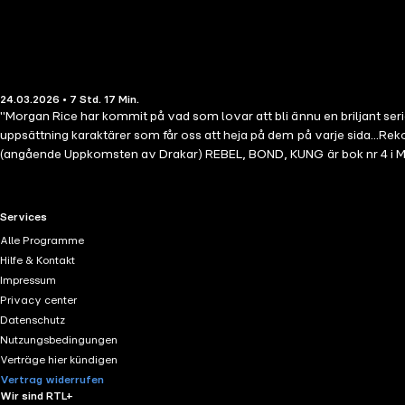
24.03.2026 • 7 Std. 17 Min.
"Morgan Rice har kommit på vad som lovar att bli ännu en briljant seri
uppsättning karaktärer som får oss att heja på dem på varje sida...Re
(angående Uppkomsten av Drakar) REBEL, BOND, KUNG är bok nr 4 i 
åriga Ceres, en vacker, fattig flicka från empirestaden Delos, vaknar 
bitarna efter att ha blivit förrådd. Kan hennes folk någonsin resa sig i
om Stephania, ensam, med sitt barn, och känner sig sliten över sin livs
RTL+ useful links.
Services
bli detsamma igen. Stephania, en föraktad kvinna, sitter inte med ro. Ho
Alle Programme
riket för gott. REBEL, PAWN, KING berättar en episk berättelse om trag
Hilfe & Kontakt
vi aldrig kommer att glömma, och får oss att bli kära i fantasy igen
Impressum
Inheritance Cycle av Christopher Paolini... Fans av Young Adult Fic
Privacy center
Bok #5 i AV KRONOR OCH HÄRLIGHET, släpps snart!
Datenschutz
Nutzungsbedingungen
Verträge hier kündigen
Vertrag widerrufen
Wir sind RTL+