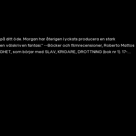
 på ditt öde. Morgan har återigen lyckats producera en stark
 en välskriven fantasi." --Böcker och filmrecensioner, Roberto Mattos
GHET, som börjar med SLAV, KRIGARE, DROTTNING (bok nr 1). 17-
ångatogs, upproret slogs ned, hon måste på något sätt plocka upp
mnar i en egen fälla. På sin farliga resa plågas han fortfarande av idén
da sina kärlekar, möter han ett svek så stort att hans liv aldrig kan
förräderi, det farligaste av allt, kan vara det som slutligen fäller
ktärer och hjärtklappande action, transporterar den oss in i en värld
 Morgan Rices tidigare romaner, tillsammans med fans av verk som The
--The Wanderer, A Literary Journal (angående Uppkomsten av Drakar)