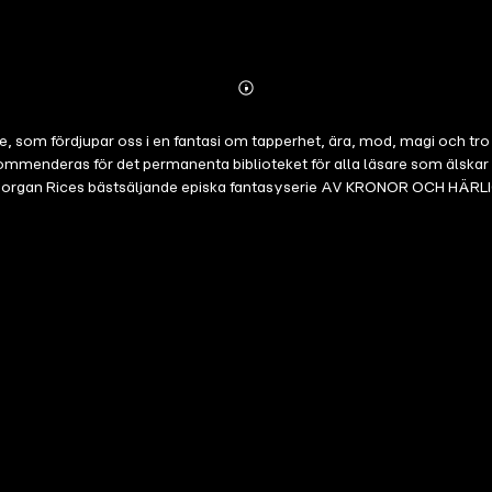
Abonnieren
Mehr
Details
e, som fördjupar oss i en fantasi om tapperhet, ära, mod, magi och tro
kommenderas för det permanenta biblioteket för alla läsare som älskar
Morgan Rices bästsäljande episka fantasyserie AV KRONOR OCH HÄRLI
och befinner sig i fängelse. Hennes armé förstördes, hennes folk tillf
gen? Thanos seglar mot Isle of Prisoners och tror att Ceres lever och ha
väg. Men medan han kämpar för att återvända till Delos, för att hitta bå
n vänder all kraften i sitt raseri mot dem hon älskar mest – och hennes 
isk kärlek, hämnd, svek, ambition och öde. Fylld med oförglömliga kara
. "En actionspäckad fantasy som säkerligen kommer att glädja fans av
tion kommer att sluka detta senaste verk av Rice och tigga om mer." 