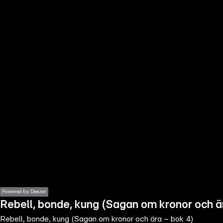
the
h page
 main
nt
the
ibility
ment
Powered by Deezer
Rebell, bonde, kung (Sagan om kronor och ä
Rebell, bonde, kung (Sagan om kronor och ära – bok 4)