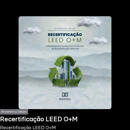
the
h page
 main
nt
the
ibility
ment
Powered by Deezer
Recertificação LEED O+M
Recertificação LEED O+M