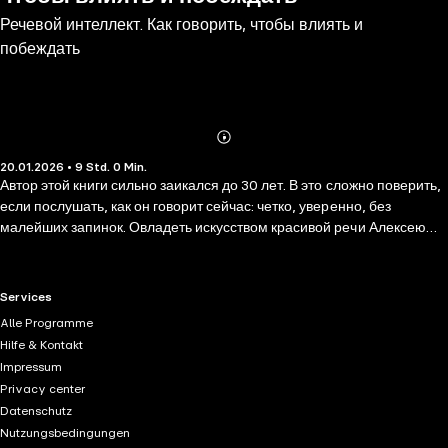
Речевой интеллект. Как говорить, чтобы влиять и
побеждать
Abonnieren
Mehr
20.01.2026 • 9 Std. 0 Min.
Details
Автор этой книги сильно заикался до 30 лет. В это сложно поверить,
если послушать, как он говорит сейчас: четко, уверенно, без
малейших запинок. Овладеть искусством красивой речи Алексею
Слободянюку помогла собственная методика развития речевого
интеллекта. Она не только избавила от его от заикания, но и
позволила сделать речь – основой своей профессии. Алексей много
RTL+ useful links.
Services
лет возглавляет консалтинговое агентство, обучает руководителей
Alle Programme
всех уровней и входит в топ-25 российских бизнес-тренеров, по
Hilfe & Kontakt
версии журнала «Корпоративные университеты». В своей книге он
Impressum
объясняет, что такое речевой интеллект, почему у одних с самого
Privacy center
детства нет с ним никаких проблем, а другие всю жизнь только
Datenschutz
мечтают хорошо говорить. Автор делится собственным подходом к
Nutzungsbedingungen
развитию речевых навыков и дает массу конкретных упражнений.