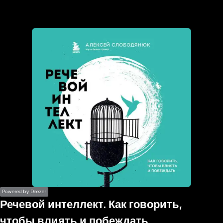
the
h page
 main
nt
the
ibility
ment
Powered by Deezer
Речевой интеллект. Как говорить,
чтобы влиять и побеждать