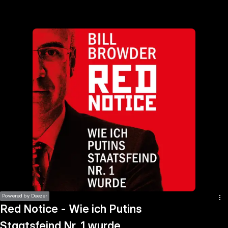
the
h page
 main
nt
the
ibility
ment
Powered by Deezer
Red Notice - Wie ich Putins
Staatsfeind Nr. 1 wurde