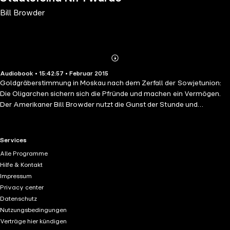
Bill Browder
Abonnieren
Mehr
Audiobook • 15:42:57 • Februar 2015
Details
Goldgräberstimmung in Moskau nach dem Zerfall der Sowjetunion:
Die Oligarchen sichern sich die Pfründe und machen ein Vermögen.
Der Amerikaner Bill Browder nutzt die Gunst der Stunde und
investiert in aufstrebende Unternehmen. Doch dann kommt er Putin in
die Quere: Er wird erpresst, verfolgt, das Leben seiner Familie wird
bedroht. In einem Rechtsstaat kann man sich dagegen wehren. Aber
RTL+ useful links.
Services
nicht in einem Russland, wo Willkür und Tyrannei herrschen.
Alle Programme
Browders Anwalt Sergej Magnitski wird unter fadenscheinigen
Hilfe & Kontakt
Vorwänden inhaftiert, gefoltert und schließlich im Gefängnis
Impressum
erschlagen. Aber Bill Browder gibt nicht auf. Als
Privacy center
Menschenrechtsaktivist macht er international Druck auf Putin und
Datenschutz
seine Hintermänner. Mit Erfolg: In den USA wird auf Browders Initiative
Nutzungsbedingungen
hin der Magnitsky Act verabschiedet, ein Gesetz, das die für den Mord
Verträge hier kündigen
Verantwortlichen mit weitreichenden Sanktionen belegt.