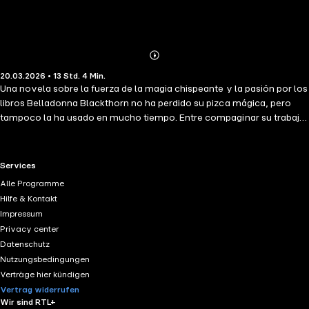
Abonnieren
Mehr
20.03.2026 • 13 Std. 4 Min.
Details
Una novela sobre la fuerza de la magia chispeante y la pasión por los
libros Belladonna Blackthorn no ha perdido su pizca mágica, pero
tampoco la ha usado en mucho tiempo. Entre compaginar su trabajo
en la librería Lunar Books y ocultar su magia, la joven está agotada.
Pero, cuando su cumpleaños le trae una convocatoria del aquelarre
y una prueba que examinará su valía como bruja, Belle se arriesga a
RTL+ useful links.
Services
perder su magia para siempre. Con el mes de octubre por delante,
Alle Programme
necesitará toda la ayuda que pueda conseguir para reavivar su
Hilfe & Kontakt
chispa antes de que sea demasiado tarde. Con una familia
Impressum
encontrada, un toque de romance y un mensaje inspirador sobre el
Privacy center
amor propio, una acogedora fantasía otoñal que te dejará hechizada.
Datenschutz
Nutzungsbedingungen
Verträge hier kündigen
Vertrag widerrufen
Wir sind RTL+