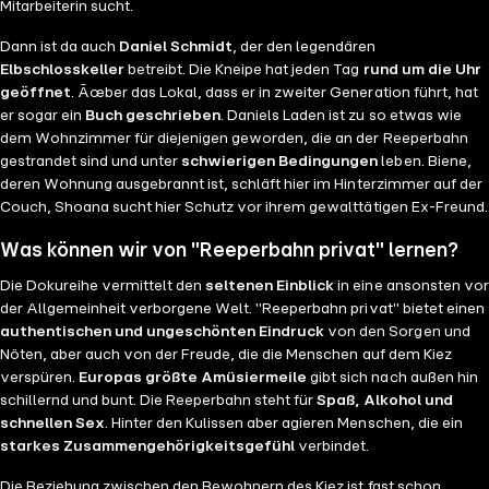
Mitarbeiterin sucht.
Dann ist da auch
Daniel Schmidt
, der den legendären
Elbschlosskeller
betreibt. Die Kneipe hat jeden Tag
rund um die Uhr
geöffnet
. Ãœber das Lokal, dass er in zweiter Generation führt, hat
er sogar ein
Buch geschrieben
. Daniels Laden ist zu so etwas wie
dem Wohnzimmer für diejenigen geworden, die an der Reeperbahn
gestrandet sind und unter
schwierigen Bedingungen
leben. Biene,
deren Wohnung ausgebrannt ist, schläft hier im Hinterzimmer auf der
Couch, Shoana sucht hier Schutz vor ihrem gewalttätigen Ex-Freund.
Was können wir von "Reeperbahn privat" lernen?
Die Dokureihe vermittelt den
seltenen Einblick
in eine ansonsten vor
der Allgemeinheit verborgene Welt. "Reeperbahn privat" bietet einen
authentischen und ungeschönten Eindruck
von den Sorgen und
Nöten, aber auch von der Freude, die die Menschen auf dem Kiez
verspüren.
Europas größte Amüsiermeile
gibt sich nach außen hin
schillernd und bunt. Die Reeperbahn steht für
Spaß, Alkohol und
schnellen Sex
. Hinter den Kulissen aber agieren Menschen, die ein
starkes Zusammengehörigkeitsgefühl
verbindet.
Die Beziehung zwischen den Bewohnern des Kiez ist fast schon