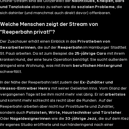
Online-Stream sind die Glitzerwelt der
Nachtclubs, Kneipen, Bars
und Tanzlokale
ebenso zu sehen wie die
sozialen Probleme
, die
sich dahinter (und manchmal auch direkt davor) offenbaren.
Welche Menschen zeigt der Stream von
"Reeperbahn privat!"?
Der Zuschauer erhält einen Einblick in das
Privatleben von
Sexarbeiterinnen
, die auf der
Reeperbahn
im Hamburger Stadtteil
St. Pauli arbeiten. Da ist zum Beispiel die
25-jährige Caro
mit ihrem
kranken Hund, der eine teure Operation benötigt. Sie sucht außerdem
dringend eine Wohnung, was mit ihrem
beruflichen Hintergrund
schwerfällt.
In der Nähe der Reeperbahn lebt zudem der
Ex-Zuhälter und
Inkasso-Eintreiber Henry
mit seiner Geliebten Irina. Vom Glanz der
vergangenen Tage ist bei ihm nicht mehr viel übrig. Er ist
arbeitslos
und kommt mehr schlecht als recht über die Runden. Auf der
Reeperbahn arbeiten aber nicht nur Prostituierte und Zuhälter,
sondern auch
Polizisten, Wirte, Haustechniker und Türsteher
.
Oder
Nageldesignerinnen
wie die
33-jährige Jezz
, die auf dem Kiez
ihr eigenes Studio eröffnete und nun händeringend nach einer