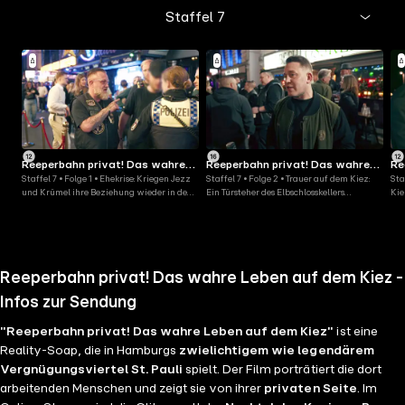
Staffel 7
Reeperbahn privat! Das wahre
Reeperbahn privat! Das wahre
Re
Staffel 7 • Folge 1 • Ehekrise: Kriegen Jezz
Staffel 7 • Folge 2 • Trauer auf dem Kiez:
Sta
Leben auf dem Kiez
Leben auf dem Kiez
Le
und Krümel ihre Beziehung wieder in den
Ein Türsteher des Elbschlosskellers
Kie
Griff?
verstirbt plötzlich
Kit
Reeperbahn privat! Das wahre Leben auf dem Kiez -
Infos zur Sendung
"Reeperbahn privat! Das wahre Leben auf dem Kiez"
ist eine
Reality-Soap, die in Hamburgs
zwielichtigem wie legendärem
Vergnügungsviertel St. Pauli
spielt. Der Film porträtiert die dort
arbeitenden Menschen und zeigt sie von ihrer
privaten Seite
. Im