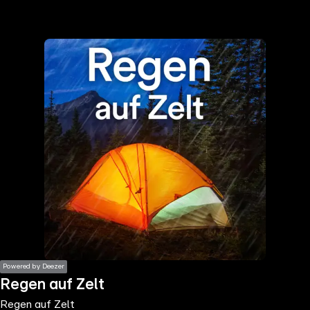
the
h page
 main
nt
the
ibility
ment
Powered by Deezer
Regen auf Zelt
Regen auf Zelt