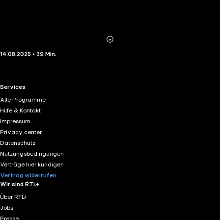
Abonnieren
Mehr
14.08.2025 • 39 Min.
Details
RTL+ useful links.
Services
Alle Programme
Hilfe & Kontakt
Impressum
Privacy center
Datenschutz
Nutzungsbedingungen
Verträge hier kündigen
Vertrag widerrufen
Wir sind RTL+
Über RTL+
Jobs
Presse