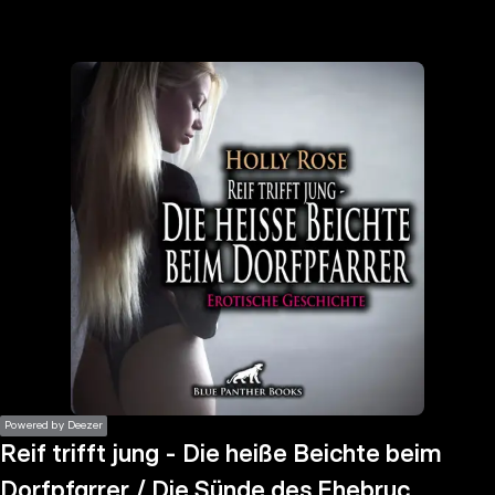
the
h page
 main
nt
the
ibility
ment
Powered by Deezer
Reif trifft jung - Die heiße Beichte beim
Dorfpfarrer / Die Sünde des Ehebruchs