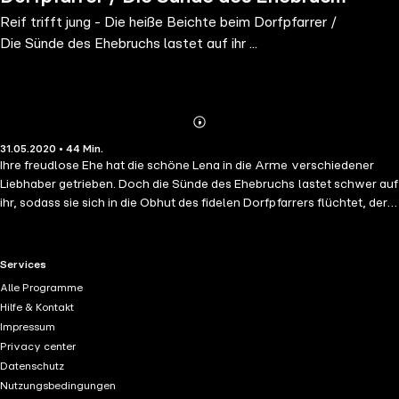
Reif trifft jung - Die heiße Beichte beim Dorfpfarrer /
lastet auf ihr ...
Die Sünde des Ehebruchs lastet auf ihr ...
Abonnieren
Mehr
31.05.2020 • 44 Min.
Details
Ihre freudlose Ehe hat die schöne Lena in die Arme verschiedener
Liebhaber getrieben. Doch die Sünde des Ehebruchs lastet schwer auf
ihr, sodass sie sich in die Obhut des fidelen Dorfpfarrers flüchtet, der
die junge Frau auf seine ganz eigene Weise ins Gebet nimmt.
RTL+ useful links.
Services
Alle Programme
Hilfe & Kontakt
Impressum
Privacy center
Datenschutz
Nutzungsbedingungen