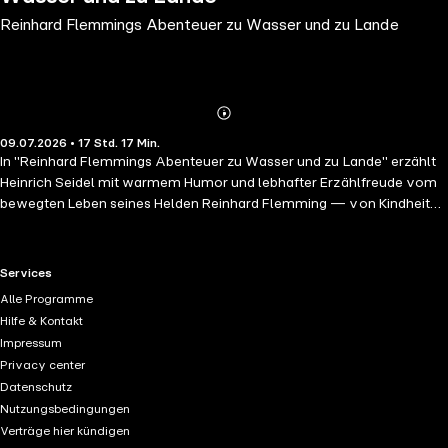
Reinhard Flemmings Abenteuer zu Wasser und zu Lande
Abonnieren
Mehr
09.07.2026 • 17 Std. 17 Min.
Details
In "Reinhard Flemmings Abenteuer zu Wasser und zu Lande" erzählt
Heinrich Seidel mit warmem Humor und lebhafter Erzählfreude vom
bewegten Leben seines Helden Reinhard Flemming — von Kindheit
und Jugend, von Reisen, Begegnungen und mancherlei Abenteuern
zu Wasser und zu Lande. Voller liebenswürdiger Gestalten, heiterer
Episoden und feiner Menschenbeobachtung, atmet das Buch den
RTL+ useful links.
Services
behaglichen, gemütvollen Ton, für den Seidel — der Schöpfer des
Alle Programme
"Leberecht Hühnchen" — von seinen Lesern geliebt wurde. Ein
Hilfe & Kontakt
wiederzuentdeckender Erzähler des ausgehenden 19. Jahrhunderts.
Impressum
Hans Jochim Schmidt liest den vollständigen Roman, ungekürzt, rund
Privacy center
17,5 Stunden.
Datenschutz
Nutzungsbedingungen
Verträge hier kündigen