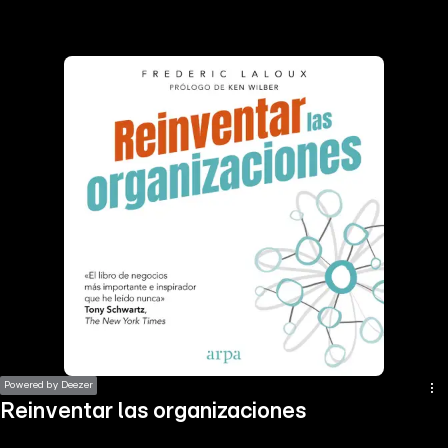
the
h page
 main
nt
the
ibility
ment
Powered by Deezer
Reinventar las organizaciones