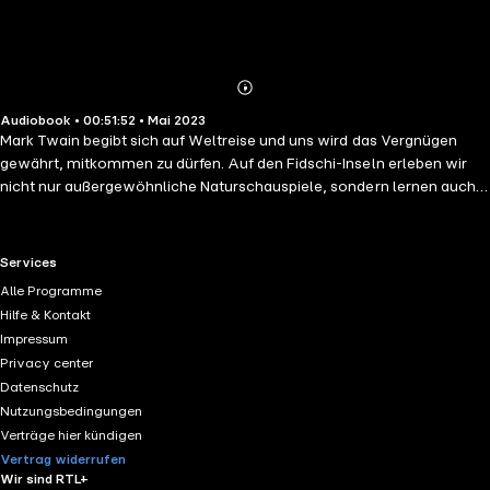
Abonnieren
Mehr
Audiobook • 00:51:52 • Mai 2023
Details
Mark Twain begibt sich auf Weltreise und uns wird das Vergnügen
gewährt, mitkommen zu dürfen. Auf den Fidschi-Inseln erleben wir
nicht nur außergewöhnliche Naturschauspiele, sondern lernen auch
die regionale Religion kennen. Ein Naturforscher klärt uns über das
faszinierende Ur-Tier auf, das sich geweigert hat Noahs Arche zu
betreten und Charles Darwins Theorien in der Praxis unter Beweis
RTL+ useful links.
Services
gestellt hat. Wir erreichen Australiens Hafen-Stolz Sydney und neben
Alle Programme
schauerlichen und wundersamen Seemannsgeschichten erfahren wir
Hilfe & Kontakt
historische und grausame Details über Australiens Geschichte, die
Impressum
britische Regierung und Gesellschaft und den Ursprung der heutigen
Privacy center
Vormachtstellung im Schafs- und Wollegeschäft Australiens bzw.
Datenschutz
Neuseelands.
Nutzungsbedingungen
Verträge hier kündigen
Vertrag widerrufen
Wir sind RTL+