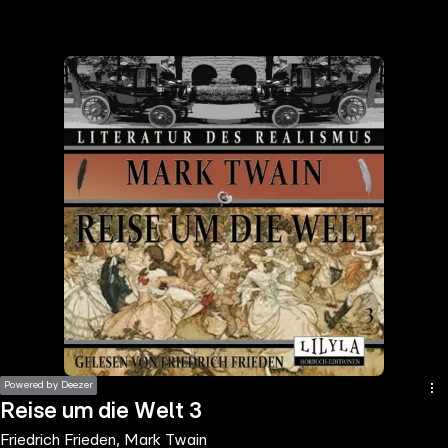
the
h page
 main
nt
the
ibility
ment
Powered by Deezer
Reise um die Welt 3
Friedrich Frieden, Mark Twain