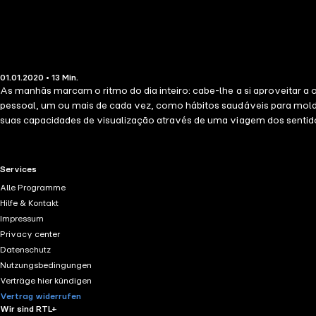
01.01.2020 • 13 Min.
As manhãs marcam o ritmo do dia inteiro: cabe-lhe a si aproveitar a o
pessoal, um ou mais de cada vez, como hábitos saudáveis para molda
suas capacidades de visualização através de uma viagem dos sentido
RTL+ useful links.
Services
Alle Programme
Hilfe & Kontakt
Impressum
Privacy center
Datenschutz
Nutzungsbedingungen
Verträge hier kündigen
Vertrag widerrufen
Wir sind RTL+