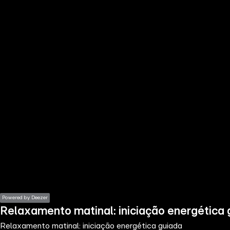
the
h page
 main
nt
the
ibility
ment
Powered by Deezer
Relaxamento matinal: iniciação energética 
Relaxamento matinal: iniciação energética guiada