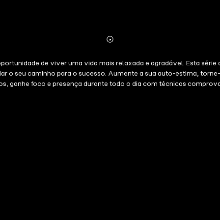
Abonnieren
Mehr
Details
portunidade de viver uma vida mais relaxada e agradável. Esta série d
r o seu caminho para o sucesso. Aumente a sua auto-estima, torne-s
s, ganhe foco e presença durante todo o dia com técnicas comprovad