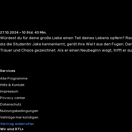
27.10.2024 • 10 Std. 43 Min.
Würdest du für deine große Liebe einen Teil deines Lebens opfern? Rachels Zukunft scheint vorbestimmt: Studium, Heirat, Familie. Alles ist sorgfältig geplant, speziell von ihrem Verlobten und ihrer Mutter. Doch
als die Studentin Jake kennenlernt, gerät ihre Welt aus den Fugen. Der Mann mit d
Trauer und Chaos gezeichnet. Als er einen Neubeginn wagt, trifft er auf 
die sein Herz im Sturm erobert hat? Fast sieht es so aus, als könnte der Traum eines gemeinsamen Lebens tatsächlich wahr werden. Doch eine schicksalhafte Nacht droht alles zu zerstören und stellt ihre Liebe
auf eine harte Probe.
RTL+ useful links.
Services
Alle Programme
Hilfe & Kontakt
Impressum
Privacy center
Datenschutz
Nutzungsbedingungen
Verträge hier kündigen
Vertrag widerrufen
Wir sind RTL+