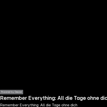
the
h page
 main
nt
the
ibility
ment
Powered by Deezer
Remember Everything: All die Tage ohne di
Remember Everything: All die Tage ohne dich