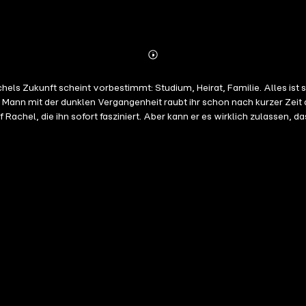
Abonnieren
Mehr
Details
er dunklen Vergangenheit raubt ihr schon nach kurzer Zeit den Atem – für ihn will 
Rachel, die ihn sofort fasziniert. Aber kann er es wirklich zulassen, das