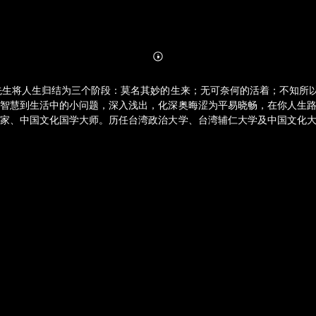
Abonnieren
Mehr
Details
先生将人生归结为三个阶段：莫名其妙的生来；无可奈何的活着；不知所
慧到生活中的小问题，深入浅出，化深奥晦涩为平易晓畅，在你人生路上指点
术家、中国文化国学大师。历任台湾政治大学、台湾辅仁大学及中国文化
算、天文、拳术、剑道、诗词等皆有专精，可谓是博学多才。