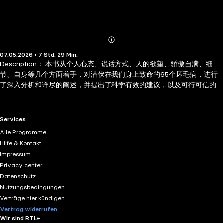
Abonnieren
Mehr
07.05.2026 • 7 Std. 29 Min.
Details
Description： 本书从个人心态、说话方式、人的欲望、骄傲自满、细
节、自身等几个方面着手，对潜伏在我们身上致命的65个坏毛病，进行
了深入分析和详尽的阐述，并提出了科学有效的建议，以及可行可信的
根治秘方。 Author Biography： 作者长期专注于处世、励志类书籍创
作，除上述作品外，还出版了多部同类型读物，例如 2007 年出版的《幸
福女人必须远离的 10 种男人》《做事要会算计》，2009 年的《女人平
RTL+ useful links.
Services
凡不平庸》，2011 年的《放下是快乐 拥有是幸福》《小成功靠手段大成
Alle Programme
功靠智慧》，2015 年还推出了哲学类读物《用老子的智慧来生活》，作
Hilfe & Kontakt
品多由中国财富出版社、农村读物出版社等出版，内容多围绕人际相
Impressum
处、个人成长、生活智慧等大众关注的话题展开。
Privacy center
Datenschutz
Nutzungsbedingungen
Verträge hier kündigen
Vertrag widerrufen
Wir sind RTL+