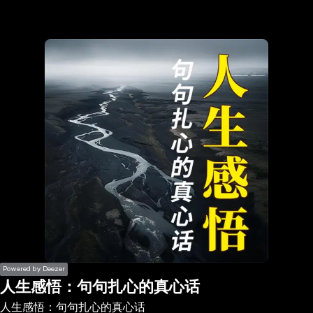
the
h page
 main
nt
the
ibility
ment
Powered by Deezer
人生感悟：句句扎心的真心话
人生感悟：句句扎心的真心话