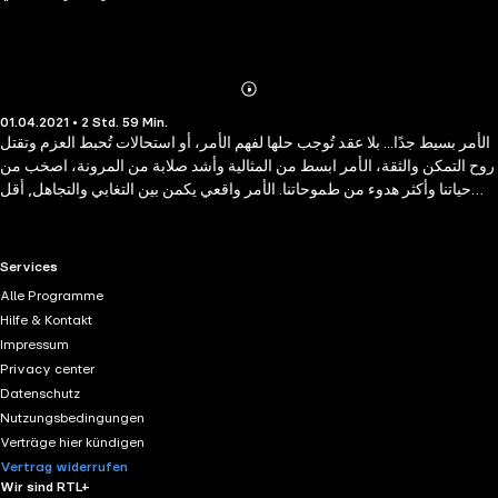
Abonnieren
Mehr
01.04.2021 • 2 Std. 59 Min.
Details
الأمر بسيط جدًا... بلا عقد تُوجب حلها لفهم الأمر، أو استحالات تُحبط العزم وتقتل
روح التمكن والثقة، الأمر ابسط من المثالية وأشد صلابة من المرونة، اصخب من
حياتنا وأكثر هدوء من طموحاتنا. الأمر واقعي يكمن بين التغابي والتجاهل, أقل
مبالغه من الجنون ويحتاج للرويه, عالمه أوسع من تفكيرنا وأضيق من احلامنا
ويتطلب الكثير منا. فالأمر متطلب حين.. أرغبه ويحتاج إلى الإقناع في..رجل ومعقد
جدا في الفهم..يا أبي
RTL+ useful links.
Services
Alle Programme
Hilfe & Kontakt
Impressum
Privacy center
Datenschutz
Nutzungsbedingungen
Verträge hier kündigen
Vertrag widerrufen
Wir sind RTL+