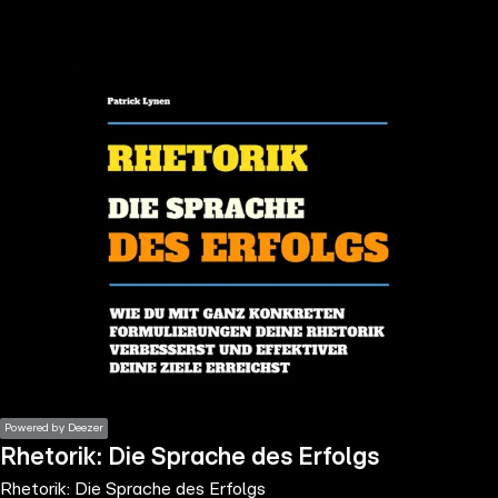
the
h page
 main
nt
the
ibility
ment
Powered by Deezer
Rhetorik: Die Sprache des Erfolgs
Rhetorik: Die Sprache des Erfolgs