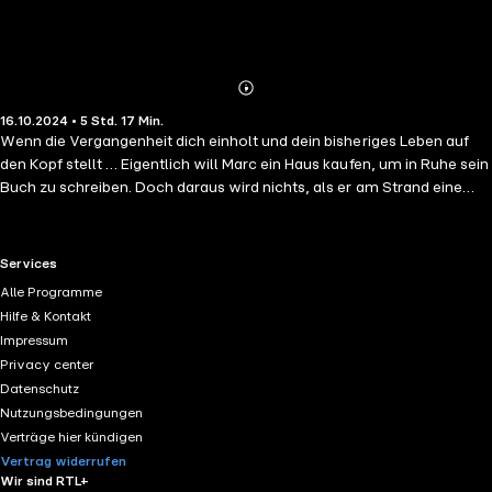
Abonnieren
Mehr
16.10.2024 • 5 Std. 17 Min.
Details
Wenn die Vergangenheit dich einholt und dein bisheriges Leben auf
den Kopf stellt … Eigentlich will Marc ein Haus kaufen, um in Ruhe sein
Buch zu schreiben. Doch daraus wird nichts, als er am Strand eine
junge Frau vor dem Erfrieren rettet. Wer ist das? Und warum will sie
ihr Leben beenden? Danielle trauert noch immer um ihre große Liebe
Max. Viel zu früh wurde dieser aus ihrem Leben gerissen. Ein altes
RTL+ useful links.
Services
Foto wirft sie aus der Bahn, doch ein Unbekannter findet sie in letzter
Alle Programme
Sekunde. Dass dieser der neue Kunde ihres Arbeitgebers ist, macht
Hilfe & Kontakt
die ganze Sache noch komplizierter. Gefühle, von denen beide
Impressum
dachten, sie verloren zu haben, bringen sie näher, doch die
Privacy center
Vergangenheit lässt sich nicht so einfach verdrängen. Kann es eine
Datenschutz
gemeinsame Zukunft geben, wenn alles dagegen spricht? Ein
Nutzungsbedingungen
winterlich romantischer Roman, der die LeserInnen zurück nach
Verträge hier kündigen
Rhode Island zu alten Bekannten bringt. Hinweis: Alle Hörbücher der
Vertrag widerrufen
"Rhode Island Christmas" Reihe sind in sich abgeschlossene
Wir sind RTL+
Geschichten, die in beliebiger Reihenfolge gehört werden können.