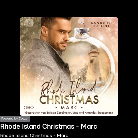
the
h page
 main
nt
the
ibility
ment
Powered by Deezer
Rhode Island Christmas - Marc
Rhode Island Christmas - Marc