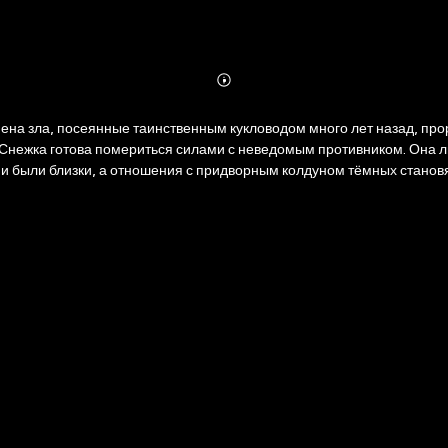
Abonnieren
Mehr
Details
а зла, посеянные таинственным кукловодом много лет назад, прор
 отношения с придворным колдуном тёмных становятся всё сложнее... Сможет ли прави