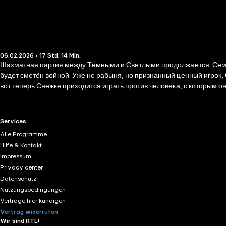
06.02.2026 • 17 Std. 14 Min.
Шахматная партия между Тёмными и Светлыми продолжается. Семен
будет сметён войной. Уже не рабыня, но признанный ценный игрок, Снежка готова помериться силами с неведомым противником. Она лишена магии, но волшебной силой обладают её соратники. Только
вот теперь Снежке приходится играть против человека, с которым они были близки, а
изменить судьбу? Пришла пора проверить!
RTL+ useful links.
Services
Alle Programme
Hilfe & Kontakt
Impressum
Privacy center
Datenschutz
Nutzungsbedingungen
Verträge hier kündigen
Vertrag widerrufen
Wir sind RTL+