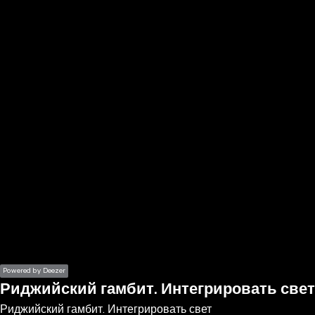
the
h page
 main
nt
the
ibility
ment
Powered by Deezer
Риджийский гамбит. Интегрировать све
Риджийский гамбит. Интегрировать свет