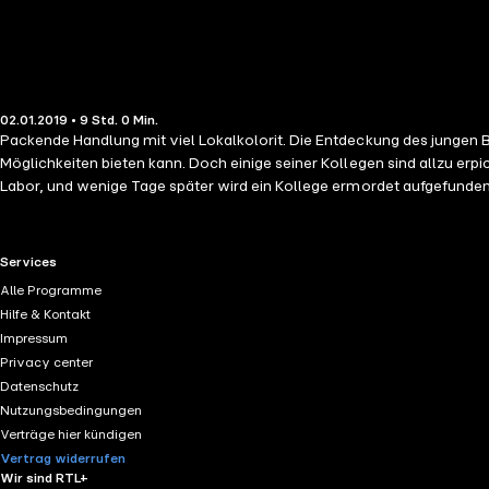
02.01.2019 • 9 Std. 0 Min.
Packende Handlung mit viel Lokalkolorit. Die Entdeckung des jungen Biologen Thorsten Gröning ist sensationell: Es ist ihm gelungen, einen Wachstumsfaktor zu isolieren, der der Medizin in Zukunft ungeahnte
Möglichkeiten bieten kann. Doch einige seiner Kollegen sind allzu er
Labor, und wenige Tage später wird ein Kollege ermordet aufgefunden. Hans Fröhlich und 
unterzutauchen, da die Polizei ihn des Mordes verdächtigt. Er kann nun niemandem mehr vertrauen ... "Die Handlung benötigt nicht viel Ze
wesentlichen Handlungsstränge angelegt, und diese Spannung wird bis zum Ende gehalten. " - Ein Kunde, Amazon Burkhard 
Biochemie. Er arbeitet als Wissenschaftsredakteur für einen Schweize
RTL+ useful links.
Services
Macht und Verantwortung und ihre Verhältnisse zu einander. Seit 1989 l
Alle Programme
Veröffentlichung.
Hilfe & Kontakt
Impressum
Privacy center
Datenschutz
Nutzungsbedingungen
Verträge hier kündigen
Vertrag widerrufen
Wir sind RTL+