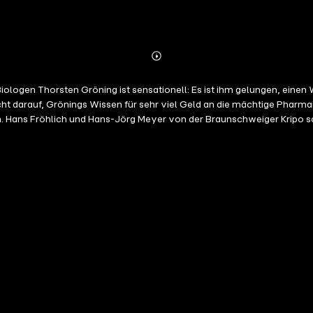
Abonnieren
Mehr
Details
picht darauf, Grönings Wissen für sehr viel Geld an die mächtige Pha
Hans-Jörg Meyer von der Braunschweiger Kripo schalten sich ein. Thorsten Gröning beschl
it um in Schwung zu kommen. Schon nach einigen Seiten sind die
Ziebolz, geboren 1957, studierte Biologie in Braunschweig und promovierte in
r Pharmakonzern und ist nebenberuflich journalistischer Freelancer. 
ebt er in Mannheim, wo er in der Marketing-Abteilung einer Pharmafirma