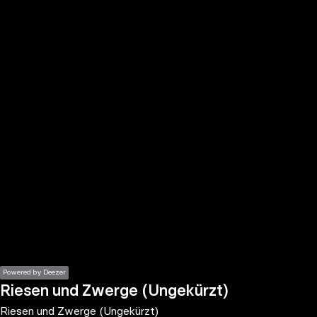
the
h page
 main
nt
the
ibility
ment
Powered by Deezer
Riesen und Zwerge (Ungekürzt)
Riesen und Zwerge (Ungekürzt)