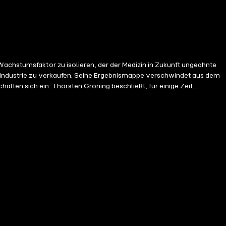
rmaindustrie zu verkaufen. Seine Ergebnismappe verschwindet aus dem
ießt, für einige Zeit
In seinen Kriminalromanen bei KBV geht es häufig um Wissenschaft,
 tätig ist. "Morgensterns Erkenntnis" ist seine erste