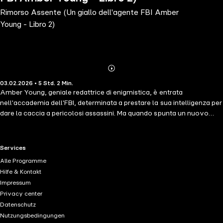
Rimorso Assente (Un giallo dell'agente FBI Amber
Young - Libro 2)
Abonnieren
Mehr
03.02.2026 • 5 Std. 2 Min.
Details
Amber Young, geniale redattrice di enigmistica, è entrata
nell'accademia dell'FBI, determinata a prestare la sua intelligenza per
dare la caccia a pericolosi assassini. Ma quando spunta un nuovo
serial killer che lascia su ogni scena del crimine una firma unica,
ovvero uno dei problemi più difficili da risolvere al mondo, Amber
potrebbe essere la sola in grado di fermarlo. "Un capolavoro, un
RTL+ useful links.
Services
thriller avvincente." —Books and Movie Reviews, Roberto Mattos (re
Alle Programme
Il Killer della Rosa) PIETÀ ASSENTE è il primo volume dell'attesissima
Hilfe & Kontakt
nuova serie dell'autore best-seller nelle classifiche di USA Today
Impressum
Blake Pierce, il cui giallo Il killer della rosa (in download gratuito) ha
Privacy center
ricevuto oltre 7.000 valutazioni e recensioni a cinque stelle. Amber
Datenschutz
Young, riservata redattrice di giochi enigmistici diventata agente
Nutzungsbedingungen
dell'FBI, si rende conto che la sua particolare genialità può contribuire