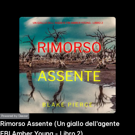
the
h page
 main
nt
the
ibility
ment
Powered by Deezer
Rimorso Assente (Un giallo dell'agente
FBI Amber Young - Libro 2)