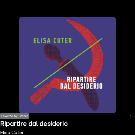
the
h page
 main
nt
the
ibility
ment
Powered by Deezer
Ripartire dal desiderio
Elisa Cuter