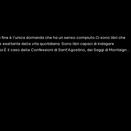
la fine è l'unica domanda che ha un senso compiuto.Ci sono libri che
te esaltante della vita quotidiana. Sono libri capaci di indagare
noi.È il caso delle Confessioni di Sant'Agostino, dei Saggi di Montaigne,
lla propria memoria come in un bazar, per trovare sempre l'universale
ia e della violenza sotterranea ed esplicita che percorre i nostri
de in noi, Crepet ricorda a sé stesso, e a chi decide di intraprendere
tti momenti essenziali della nostra vita. Ci fa vedere come siano
ndo sapientemente riflessioni profonde, ricordi personali e storie
 guarire una bambina – Crepet mette in scena il meraviglioso teatro
hi ci vuole spenti. E, soprattutto, come riprenderci l'anima.