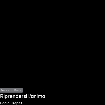
the
h page
 main
nt
the
ibility
ment
Powered by Deezer
Riprendersi l'anima
Paolo Crepet