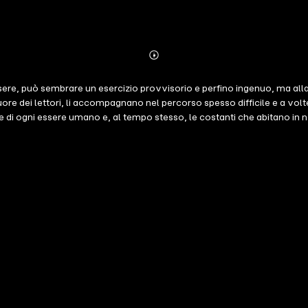
Abonnieren
Mehr
Details
essere, può sembrare un esercizio provvisorio e perfino ingenuo, ma al
l cuore dei lettori, li accompagnano nel percorso spesso difficile e a vol
ile di ogni essere umano e, al tempo stesso, le costanti che abitano in 
di Riprendersi l'anima di Paolo Crepet. Frugando nel proprio animo e ne
ante, un antidoto contro l'omologazione, contro i rischi della tecnocraz
guerra, con il controllo, con la tentazione di rinunciare al fuoco che ar
mbra e la luce, la musica e il silenzio, la quiete e il desiderio sono tu
olo, un'anestesia che ottunde i nostri sensi e le nostre emozioni.Alterna
 a Guernica di Picasso, o di Mike, motociclista il cui amore ha saputo
sa come respingere l'apatia, lo sconforto, la tentazione di cedere a c