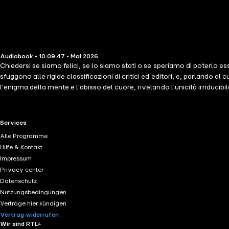
Audiobook • 10:09:47 • Mai 2026
Chiedersi se siamo felici, se lo siamo stati o se speriamo di poterlo 
sfuggono alle rigide classificazioni di critici ed editori, e, parlando a
l'enigma della mente e l'abisso del cuore, rivelando l'unicità irriducib
dei Pensieri di Pascal, dello Zibaldone di Leopardi.E forse è il caso 
nascosto dietro ogni particolare, Crepet scrive il suo libro più import
tempi.Davanti alla tentazione di cedere a chi vuole annientarci, con la 
RTL+ useful links.
Services
questo viaggio con lui, per cosa vale la pena vivere. Ci ricorda che l'o
Alle Programme
necessari il caldo e il freddo e quanto il tiepido, invece, sia un peric
Hilfe & Kontakt
meravigliose – come quella del corniciaio che non riusciva a lavorare
Impressum
delle emozioni umane e ci mostra con una chiarezza partecipe e commos
Privacy center
Datenschutz
Nutzungsbedingungen
Verträge hier kündigen
Vertrag widerrufen
Wir sind RTL+