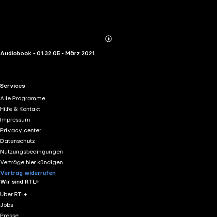
Abonnieren
Mehr
Audiobook • 01:32:05 • März 2021
Details
RTL+ useful links.
Services
Alle Programme
Hilfe & Kontakt
Impressum
Privacy center
Datenschutz
Nutzungsbedingungen
Verträge hier kündigen
Vertrag widerrufen
Wir sind RTL+
Über RTL+
Jobs
Presse