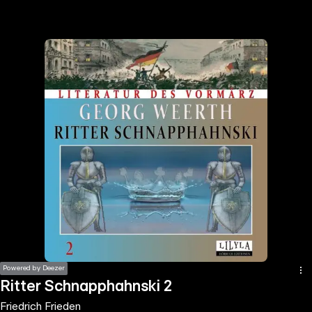
the
h page
 main
nt
the
ibility
ment
Powered by Deezer
Ritter Schnapphahnski 2
Friedrich Frieden