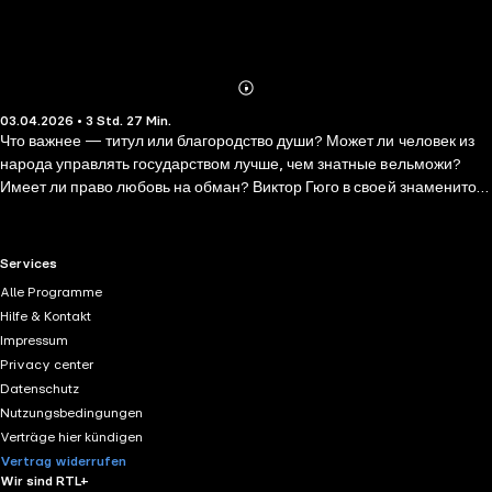
Abonnieren
Mehr
03.04.2026 • 3 Std. 27 Min.
Details
Что важнее — титул или благородство души? Может ли человек из
народа управлять государством лучше, чем знатные вельможи?
Имеет ли право любовь на обман? Виктор Гюго в своей знаменитой
драме заставляет нас задуматься над этими вопросами. Его герой
— лакей, который на несколько месяцев становится лучшим
министром Испании, потому что искренне заботится о стране и
RTL+ useful links.
Services
народе. Но он вынужден носить чужое имя и играть чужую роль.
Alle Programme
Когда маска падает, рушится всё.
Hilfe & Kontakt
Impressum
Privacy center
Datenschutz
Nutzungsbedingungen
Verträge hier kündigen
Vertrag widerrufen
Wir sind RTL+