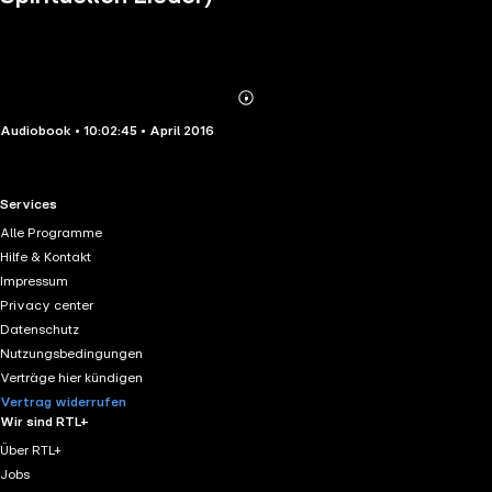
Abonnieren
Mehr
Audiobook • 10:02:45 • April 2016
Details
RTL+ useful links.
Services
Alle Programme
Hilfe & Kontakt
Impressum
Privacy center
Datenschutz
Nutzungsbedingungen
Verträge hier kündigen
Vertrag widerrufen
Wir sind RTL+
Über RTL+
Jobs