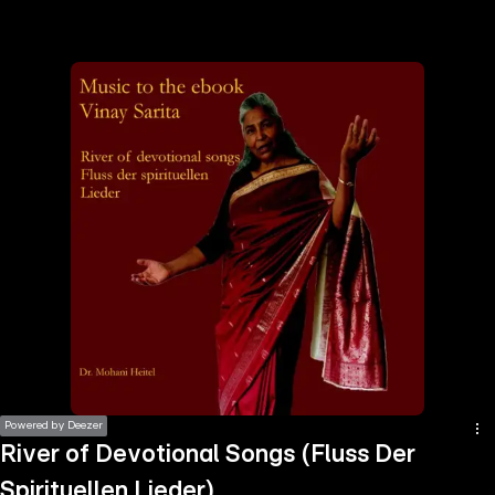
the
h page
 main
nt
the
ibility
ment
Powered by Deezer
River of Devotional Songs (Fluss Der
Spirituellen Lieder)