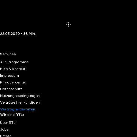
Abonnieren
Mehr
22.05.2020 • 36 Min.
Details
RTL+ useful links.
Services
Alle Programme
Hilfe & Kontakt
Impressum
Privacy center
Datenschutz
Nutzungsbedingungen
Verträge hier kündigen
Vertrag widerrufen
Wir sind RTL+
Über RTL+
Jobs
Presse