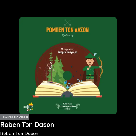
the
h page
 main
nt
the
ibility
ment
Powered by Deezer
Roben Ton Dason
Roben Ton Dason