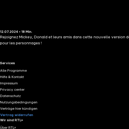
12.07.2024 • 18 Min.
Rejoignez Mickey, Donald et leurs amis dans cette nouvelle version d
pour les personnages !
RTL+ useful links.
Services
Alle Programme
Hilfe & Kontakt
Impressum
Privacy center
Datenschutz
Nutzungsbedingungen
Verträge hier kündigen
Vertrag widerrufen
Wir sind RTL+
Über RTL+