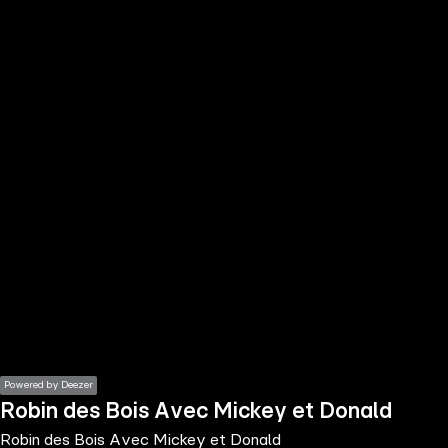
the
h page
 main
nt
the
ibility
ment
Powered by Deezer
Robin des Bois Avec Mickey et Donald
Robin des Bois Avec Mickey et Donald