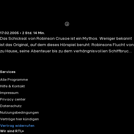
Abonnieren
Mehr
17.02.2005 • 2 Std. 14 Min.
Details
Das Schicksal von Robinson Crusoe ist ein Mythos. Weniger bekannt
ist das Original, auf dem dieses Hörspiel beruht: Robinsons Flucht von
zu Hause, seine Abenteuer bis zu dem verhängnisvollen Schiffbruch
und schließlich die 28 Jahre auf der - scheinbar - einsamen Insel. Hier
entstand ein atmosphärisches Hörspiel mit spannenden Dialogen und
filmreifer Musik. Mit von der Partie: Piraten, Kapitäne, Kannibalen und
RTL+ useful links.
Services
natürlich der Papagei.(Laufzeit: 2h 15)
Alle Programme
Hilfe & Kontakt
Impressum
Privacy center
Datenschutz
Nutzungsbedingungen
Verträge hier kündigen
Vertrag widerrufen
Wir sind RTL+