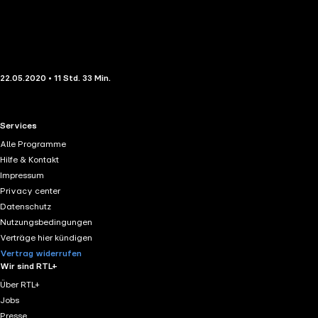
22.05.2020 • 11 Std. 33 Min.
RTL+ useful links.
Services
Alle Programme
Hilfe & Kontakt
Impressum
Privacy center
Datenschutz
Nutzungsbedingungen
Verträge hier kündigen
Vertrag widerrufen
Wir sind RTL+
Über RTL+
Jobs
Presse