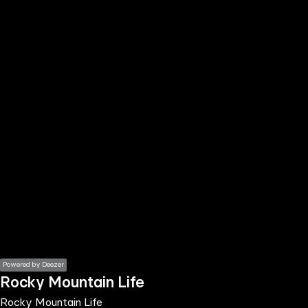
the
h page
 main
nt
the
ibility
ment
Powered by Deezer
Rocky Mountain Life
Rocky Mountain Life