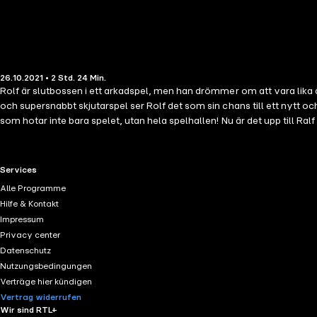
26.10.2021 • 2 Std. 24 Min.
Rolf är slutbossen i ett arkadspel, men han drömmer om att vara lika ä
och supersnabbt skjutarspel ser Rolf det som sin chans till ett nytt oc
som hotar inte bara spelet, utan hela spelhallen! Nu är det upp till Ralf
man är en hjälte. Men kommer han hinna innan det är game over – F
RTL+ useful links.
Services
Alle Programme
Hilfe & Kontakt
Impressum
Privacy center
Datenschutz
Nutzungsbedingungen
Verträge hier kündigen
Vertrag widerrufen
Wir sind RTL+