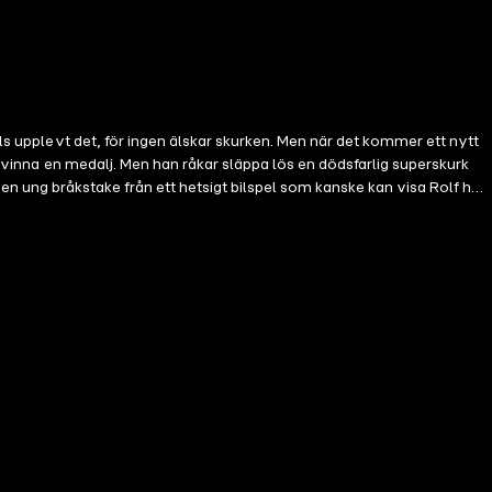
lls upplevt det, för ingen älskar skurken. Men när det kommer ett nytt
tt vinna en medalj. Men han råkar släppa lös en dödsfarlig superskurk
a, en ung bråkstake från ett hetsigt bilspel som kanske kan visa Rolf hur