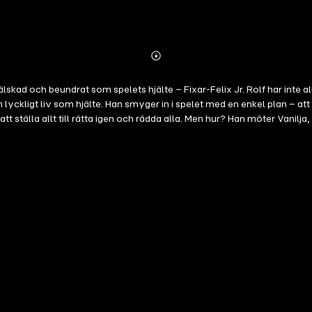
Abonnieren
Mehr
Details
lskad och beundrat som spelets hjälte – Fixar-Felix Jr. Rolf har inte a
h lyckligt liv som hjälte. Han smyger in i spelet med en enkel plan – a
 att ställa allt till rätta igen och rädda alla. Men hur? Han möter Vanilj
ÖR ALLA?