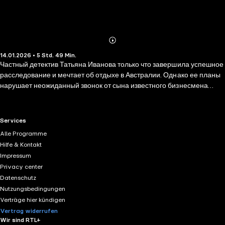
Abonnieren
Mehr
14.01.2026 • 5 Std. 49 Min.
Details
Частный детектив Татьяна Иванова только что завершила успешное
расследование и мечтает об отдыхе в Австралии. Однако ее планы
нарушает неожиданный звонок от сына известного бизнесмена
Владислава Новоявленского, который настаивает, что его отец не
мог покончить жизнь самоубийством, несмотря на официальную
версию полиции, и просит Татьяну провести независимое
RTL+ useful links.
Services
расследование. Иванова соглашается на роль невесты Владислава.
Alle Programme
Ей предстоит разобраться в хитросплетениях семейных тайн,
Hilfe & Kontakt
проверить каждую улику и выяснить, кто на самом деле стоит за
Impressum
роковым выстрелом. Расследование осложняется отсутствием
Privacy center
камер видеонаблюдения и противоречивыми показаниями
Datenschutz
подозреваемых.
Nutzungsbedingungen
Verträge hier kündigen
Vertrag widerrufen
Wir sind RTL+