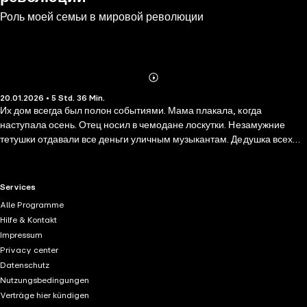
Роль моей семьи в мировой революции
Abonnieren
Mehr
20.01.2026 • 5 Std. 36 Min.
Details
Их дом всегда был полон событиями. Мама плакала, когда
наступала осень. Отец носил в чемодане лоскутки. Незамужние
тетушки отдавали все деньги уличным музыкантам. Дедушка всех
высмеивал. А затем в Югославию вошли немецкие войска. После
чего дядя «завел граммофон с целью нейтрализации криков». Один
из признаков хорошей книги, по мнению Милорада Павича, —
RTL+ useful links.
Services
возможность читать ее с любого места. Именно такой роман «Роль
Alle Programme
моей семьи в мировой революции».
Hilfe & Kontakt
Impressum
Privacy center
Datenschutz
Nutzungsbedingungen
Verträge hier kündigen