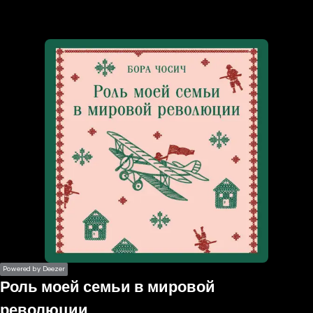
the
h page
 main
nt
the
ibility
ment
Powered by Deezer
Роль моей семьи в мировой
революции