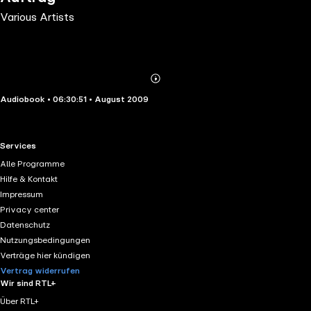
Various Artists
Abonnieren
Mehr
Audiobook • 06:30:51 • August 2009
Details
RTL+ useful links.
Services
Alle Programme
Hilfe & Kontakt
Impressum
Privacy center
Datenschutz
Nutzungsbedingungen
Verträge hier kündigen
Vertrag widerrufen
Wir sind RTL+
Über RTL+