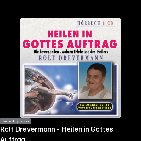
the
h page
 main
nt
the
ibility
ment
Powered by Deezer
Rolf Drevermann - Heilen in Gottes
Auftrag