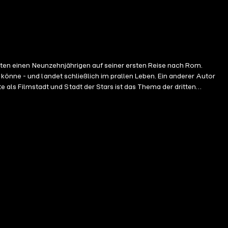
eiten einen Neunzehnjährigen auf seiner ersten Reise nach Rom.
könne - und landet schließlich im prallen Leben. Ein anderer Autor
urchquert. Dabei erfahren wir, warum nur römischer Fahrtwind
zahlreichen Neurosen und Zwangsvorstellungen pflegen konnte. Von
hen der Frage auf den Grund, was das Latium seit jeher für Künstler
en besonders reizvollen Kontrast zur römischen Umtriebigkeit findet.