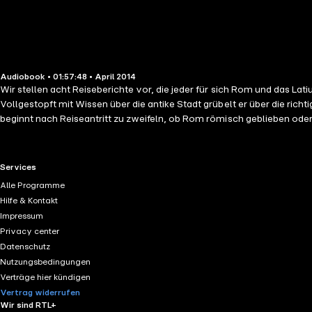
Audiobook • 01:57:48 • April 2014
Wir stellen acht Reiseberichte vor, die jeder für sich Rom und das La
Vollgestopft mit Wissen über die antike Stadt grübelt er über die ri
beginnt nach Reiseantritt zu zweifeln, ob Rom römisch geblieben oder doch im europäischen Mainstream angekom
Geschichte. Danach begleiten wir eine junge Italienerin, die mit ihre
glücklich macht. Die nächste Geschichte erzählt vom seinerzeit reic
teils seltsamen Obsessionen zeugen auch die Überreste der etruskisc
RTL+ useful links.
Services
so anziehend macht. Unsere Reise endet in Palestrina, einem, wie Th
Alle Programme
Hilfe & Kontakt
Impressum
Privacy center
Datenschutz
Nutzungsbedingungen
Verträge hier kündigen
Vertrag widerrufen
Wir sind RTL+