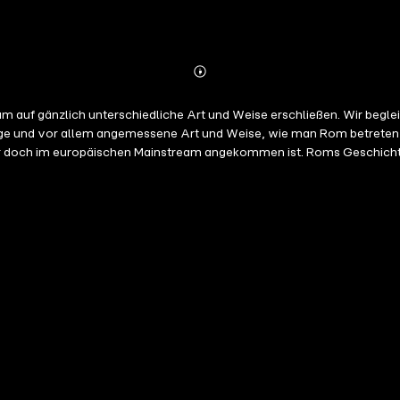
Abonnieren
Mehr
Details
tium auf gänzlich unterschiedliche Art und Weise erschließen. Wir begl
chtige und vor allem angemessene Art und Weise, wie man Rom betreten 
men ist. Roms Geschichte als Filmstadt und Stadt der Stars ist das Thema der dritten
r Vespa, dem "römischsten" aller modernen Verkehrsmittel, die Stadt d
hsten Mann der Welt, der in einer alten römischen Poststation seine 
hen Totenstädte im römischen Umland, die wir danach besuchen. Wir ge
omas Mann schrieb, "Landstädtchen der Sabiner Berge", in dem man ein