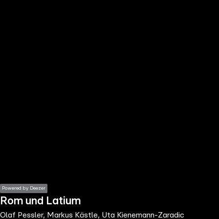
the
h page
 main
nt
the
ibility
ment
Powered by Deezer
Rom und Latium
Olaf Pessler, Markus Kästle, Uta Kienemann-Zaradic