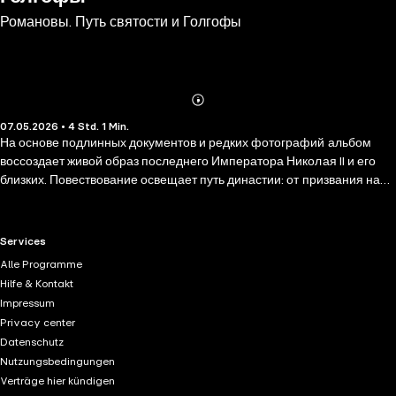
Романовы. Путь святости и Голгофы
Abonnieren
Mehr
07.05.2026 • 4 Std. 1 Min.
Details
На основе подлинных документов и редких фотографий альбом
воссоздает живой образ последнего Императора Николая II и его
близких. Повествование освещает путь династии: от призвания на
царство Михаила Романова в 1613 году до прославления Царской
семьи в лике святых в 2000, но уделяет главное внимание жизни
последних самодержцев — от воспитания будущего Государя до
RTL+ useful links.
Services
мученической кончины. Особое место занимает внутренний мир
Alle Programme
Царственных мучеников — их духовные искания, семейный уклад и
Hilfe & Kontakt
служение России. Альбом подробно освещает Крестный путь семьи
Impressum
и их приближенных, позволяя увидеть в исторических фактах
Privacy center
вечный пример жертвенной любви. Через судьбу каждого члена
Datenschutz
семьи читатель приближается к пониманию сакральной глубины
Nutzungsbedingungen
монаршего служения и жертвы царя, где земное управление и
Verträge hier kündigen
небесная харизма нераздельны. Это ключ к постижению идеи