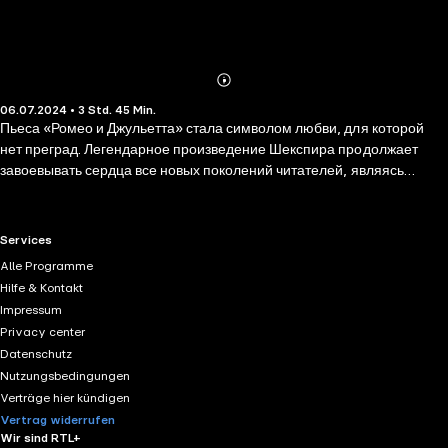
Abonnieren
Mehr
06.07.2024 • 3 Std. 45 Min.
Details
Пьеса «Ромео и Джульетта» стала символом любви, для которой
нет преград. Легендарное произведение Шекспира продолжает
завоевывать сердца все новых поколений читателей, являясь
наиболее известным, трогательным и трагичным произведением о
любви. Сюжет пьесы первоначально возник в новеллистике
итальянского Возрождения, а Шекспир его узнал в обработке
RTL+ useful links.
Services
английского поэта Артура Брука в поэме «Ромеус и Джульетта»
Alle Programme
(1562). Главные герои трагедии — двадцатилетний Ромео и
Hilfe & Kontakt
Джульетта, которой нет еще и четырнадцати лет. Действие пьесы
Impressum
охватывает пять дней и происходит в начале XIV века в городе
Privacy center
Вероне.
Datenschutz
Nutzungsbedingungen
Verträge hier kündigen
Vertrag widerrufen
Wir sind RTL+