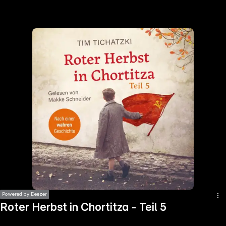
the
h page
 main
nt
the
ibility
ment
Powered by Deezer
Roter Herbst in Chortitza - Teil 5