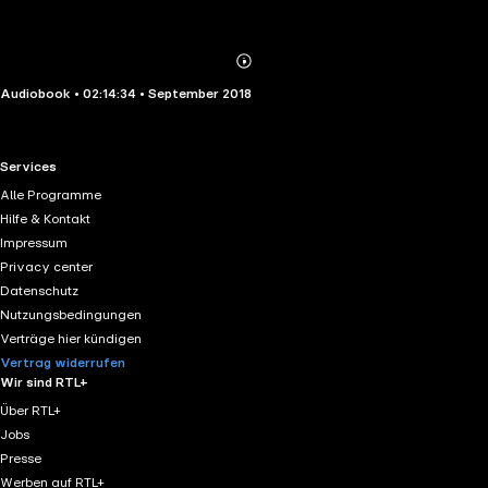
Abonnieren
Mehr
Audiobook • 02:14:34 • September 2018
Details
RTL+ useful links.
Services
Alle Programme
Hilfe & Kontakt
Impressum
Privacy center
Datenschutz
Nutzungsbedingungen
Verträge hier kündigen
Vertrag widerrufen
Wir sind RTL+
Über RTL+
Jobs
Presse
Werben auf RTL+