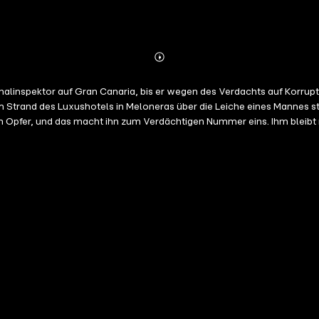
Abonnieren
Mehr
Details
nalinspektor auf Gran Canaria, bis er wegen des Verdachts auf Korrup
m Strand des Luxushotels in Meloneras über die Leiche eines Mannes st
 Opfer, und das macht ihn zum Verdächtigen Nummer eins. Ihm bleibt 