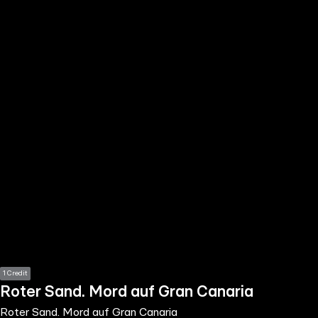
the
h page
 main
nt
the
ibility
ment
1 Credit
Roter Sand. Mord auf Gran Canaria
Roter Sand. Mord auf Gran Canaria