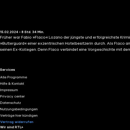
15.02.2024 • 8 Std. 34 Min.
Früher war Fabio »Flaco« Lozano der jüngste und erfolgreichste Krimi
»Butlerguard« einer exzentrischen Hotelbesitzerin durch. Als Flaco a
seinen Ex-Kollegen. Denn Flaco verbindet eine Vorgeschichte mit dem
Täter finden, wenn er seine Haut retten will …
RTL+ useful links.
Services
Alle Programme
Hilfe & Kontakt
Impressum
Privacy center
Datenschutz
Nutzungsbedingungen
Verträge hier kündigen
Vertrag widerrufen
Wir sind RTL+