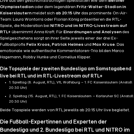
Live aus den geschichtsträchtigen Spielstätten wie dem
Berliner
Olympiastadion
oder dem legendären
Fritz-Walter-Stadion in
Kaiserslautern
meldet sich
ab 20:15 Uhr
das prominente On-Air-
Team: Laura Wontorra oder Florian König präsentieren die RTL-
Spiele, die Moderation bei
NITRO und im NITRO-Livestream auf
RTL+
übernimmt Anna Kraft. Für
Einordnungen und Analysen
des
Spielgeschehens sorgt an ihrer Seite jeweils einer der drei Ex-
Fußballprofis
Felix Kroos, Patrick Helmes
und
Max Kruse
. Das
emotionale wie authentische Kommentatoren-Trio bilden Marco
Hagemann, Robby Hunke und Cornelius Klipper.
Die Topspiele der zweiten Bundesliga am Samstagabend
live bei RTL und im RTL-Livestream auf RTL+
1. Spieltag (8. August, RTL), VfL Wolfsburg – 1. FC Kaiserslautern (Anstoß:
20:30 Uhr)
2. Spieltag (15. August, RTL), 1. FC Kaiserslautern – Karlsruher SC (Anstoß:
20:30 Uhr)
Beide Topspiele werden von RTL jewelils ab 20:15 Uhr live begleitet.
Die Fußball-Expertinnen und Experten der
Bundesliga und 2. Bundesliga bei RTL und NITRO im