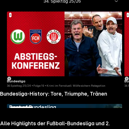
34. Spieltag 25/26
Bundesliga
Bu
34. Spieltag 25/26 • Folge 19 • Krimi im Fernduell: Wölfe sichern Relegation
34.
Bundesliga-History: Tore, Triumphe, Tränen
Best of Bundesliga
Alle Highlights der Fußball-Bundesliga und 2.