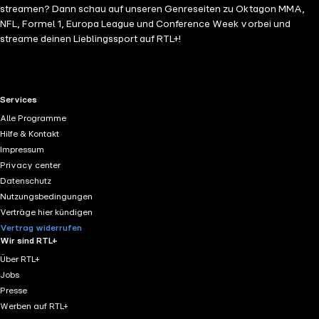
streamen? Dann schau auf unseren Genreseiten zu Oktagon MMA,
NFL, Formel 1, Europa League und Conference Week vorbei und
streame deinen Lieblingssport auf RTL+!
RTL+ useful links.
Services
Alle Programme
Hilfe & Kontakt
Impressum
Privacy center
Datenschutz
Nutzungsbedingungen
Verträge hier kündigen
Vertrag widerrufen
Wir sind RTL+
Über RTL+
Jobs
Presse
Werben auf RTL+