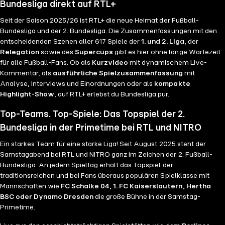
Bundesliga direkt auf RTL+
Seit der Saison 2025/26 ist RTL+ die neue Heimat der Fußball-
Bundesliga und der 2. Bundesliga. Die Zusammenfassungen mit den
entscheidenden Szenen aller 617 Spiele der
1. und 2. Liga
, der
Relegation
sowie des
Supercups
gibt es hier ohne lange Wartezeit
für alle Fußball-Fans. Ob als
Kurzvideo
mit dynamischem Live-
Kommentar, als
ausführliche Spielzusammenfassung
mit
Analyse, Interviews und Einordnungen oder als
kompakte
Highlight-Show
, auf RTL+ erlebst du Bundesliga pur.
Top-Teams. Top-Spiele: Das Topspiel der 2.
Bundesliga in der Primetime bei RTL und NITRO
Ein starkes Team für eine starke Liga! Seit August 2025 steht der
Samstagabend bei RTL und NITRO ganz im Zeichen der 2. Fußball-
Bundesliga. An jedem Spieltag erhält das Topspiel der
traditionsreichen und bei Fans überaus populären Spielklasse mit
Mannschaften wie
FC Schalke 04, 1. FC Kaiserslautern, Hertha
BSC oder Dynamo Dresden
die große Bühne in der Samstag-
Primetime.