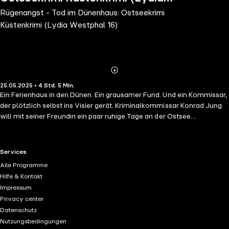
Rügenangst - Tod im Dünenhaus: Ostseekrimi
Westphal 16)
Küstenkrimi (Lydia Westphal 16)
Abonnieren
Mehr
25.05.2025 • 4 Std. 5 Min.
Details
Ein Ferienhaus in den Dünen. Ein grausamer Fund. Und ein Kommissar,
der plötzlich selbst ins Visier gerät. Kriminalkommissar Konrad Jung
will mit seiner Freundin ein paar ruhige Tage an der Ostsee
verbringen. Doch als sie in dem abgelegenen Haus ankommen,
stoßen sie auf eine verweste Leiche. Noch ehe Sondermittlerin Lydia
Westphal den Tatort erreicht, überschlagen sich die Ereignisse – und
RTL+ useful links.
Services
ein folgenschweres Unglück nimmt seinen Lauf. Unter dem Druck von
Alle Programme
allen Seiten gerät Konrad zunehmend ins Straucheln – bald stehen
Hilfe & Kontakt
nicht nur seine Karriere und seine Beziehung auf dem Spiel, sondern
Impressum
auch sein Leben.
Privacy center
Datenschutz
Nutzungsbedingungen