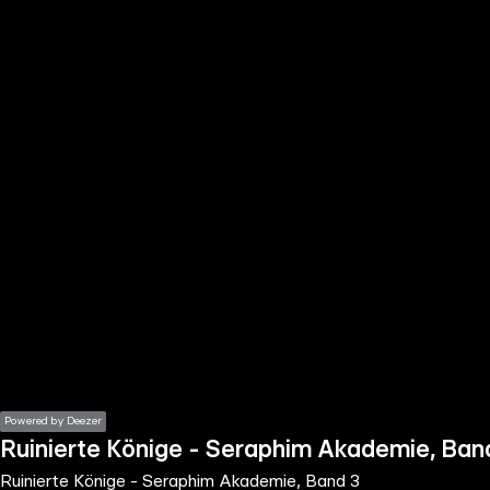
the
h page
 main
nt
the
ibility
ment
Powered by Deezer
Ruinierte Könige - Seraphim Akademie, Ban
Ruinierte Könige - Seraphim Akademie, Band 3