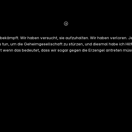
Abonnieren
Mehr
Details
en verloren. Jetzt haben sie ein Objekt, das so mächtig ist, dass es alles zerstören
him Akademie