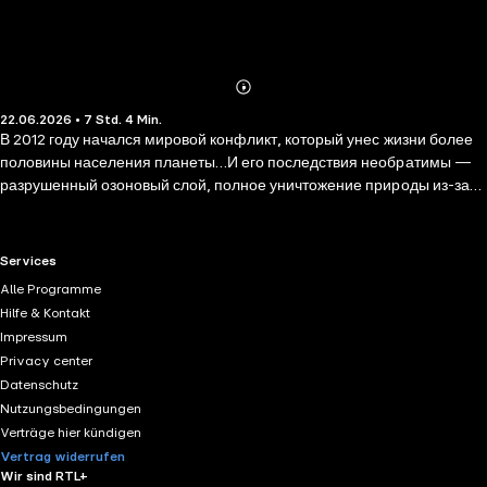
Abonnieren
Mehr
22.06.2026 • 7 Std. 4 Min.
Details
В 2012 году начался мировой конфликт, который унес жизни более
половины населения планеты…И его последствия необратимы —
разрушенный озоновый слой, полное уничтожение природы из-за
взрывов, пожаров и радиации. Спустя тринадцать лет жизнь
возможна только под куполом. Что происходит за его пределами —
остается только догадываться. Но и без того хрупкий мир девочки-
RTL+ useful links.
Services
подростка Ани внезапно рушится, когда начинается охота на новое
Alle Programme
необычное поколение подростков. Так ли они опасны, как о них
Hilfe & Kontakt
говорят? И что делать, если ты… один из них?
Impressum
Privacy center
Datenschutz
Nutzungsbedingungen
Verträge hier kündigen
Vertrag widerrufen
Wir sind RTL+