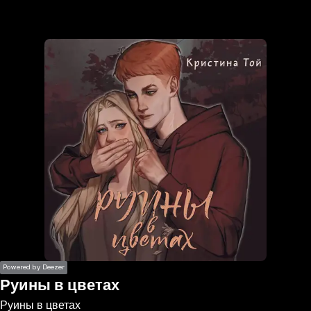
the
h page
 main
nt
the
ibility
ment
Powered by Deezer
Руины в цветах
Руины в цветах