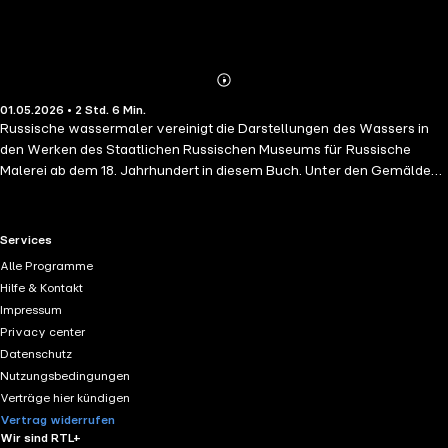
Abonnieren
Mehr
01.05.2026 • 2 Std. 6 Min.
Details
Russische wassermaler vereinigt die Darstellungen des Wassers in
den Werken des Staatlichen Russischen Museums für Russische
Malerei ab dem 18. Jahrhundert in diesem Buch. Unter den Gemälden
befinden sich Werke von Sylvester Shechedrin, Iwan Aiwazowski,
Wassili Polenow. Wassili Archipow und Ilja Repin. Sutherland Lyall
erzählt anschaulich und elegant von der spannenden und vielfältigen
RTL+ useful links.
Services
Erscheinung des Wassers in der Welt der russischen Kunst. Er lädt den
Alle Programme
Leser ein, etwas von der Geschichte und den Bräuchen dieses
Hilfe & Kontakt
riesigen Landes zu entdecken, und gibt einen Einblick in die russische
Impressum
Malerei.
Privacy center
Datenschutz
Nutzungsbedingungen
Verträge hier kündigen
Vertrag widerrufen
Wir sind RTL+