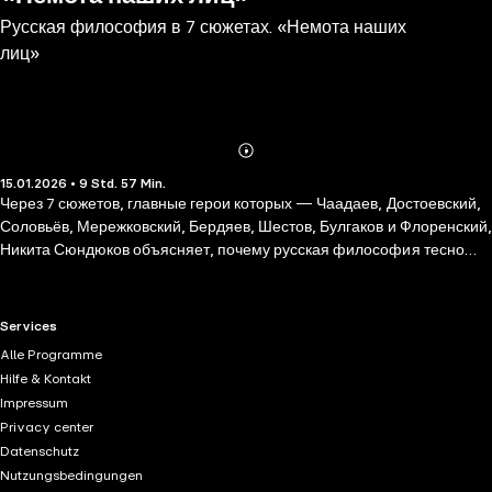
Русская философия в 7 сюжетах. «Немота наших
лиц»
Abonnieren
Mehr
15.01.2026 • 9 Std. 57 Min.
Details
Через 7 сюжетов, главные герои которых — Чаадаев, Достоевский,
Соловьёв, Мережковский, Бердяев, Шестов, Булгаков и Флоренский,
Никита Сюндюков объясняет, почему русская философия тесно
переплетена с литературой и религией и неизменно тяготеет к
поиску истины, меняющей мир. • Кого можно назвать первым
русским философом? • Почему в суть вопросов о природе добра и
RTL+ useful links.
Services
зла глубже всех проник литератор? • Как Владимир Соловьёв
Alle Programme
создал цельную философскую систему, но осознал ее крах? • Как
Hilfe & Kontakt
Серебряный век предчувствовал кризис человечества и искал пути
Impressum
его преодоления? • Почему Россия стала страной победившего
Privacy center
экзистенциализма до возникновения самого экзистенциализма? •
Datenschutz
Как самобытное учение о Софии позволяет увидеть в мире красоту
Nutzungsbedingungen
и смысл? • Почему пустота — наша национальная ценность?