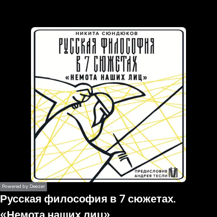
the
h page
 main
nt
the
ibility
ment
Powered by Deezer
Русская философия в 7 сюжетах.
«Немота наших лиц»