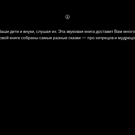
Abonnieren
Mehr
Details
ки, слушая их. Эта звуковая книга доставит Вам много приятных, сказочных минут. П