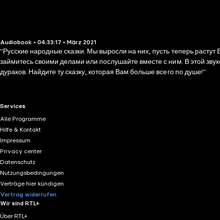
Audiobook • 04:33:17 • März 2021
"Русские народные сказки. Мы выросли на них, пусть теперь растут Ваши дети и вну
займитесь своими делами или послушайте вместе с ним. В этой звуковой книге собраны самые разные сказки — про хитрецов и мудрецов, про медведей и зайцев, про Василис Прекрасных и Иванов-
дураков. Найдите ту сказку, которая Вам больше всего по душе!"
RTL+ useful links.
Services
Alle Programme
Hilfe & Kontakt
Impressum
Privacy center
Datenschutz
Nutzungsbedingungen
Verträge hier kündigen
Vertrag widerrufen
Wir sind RTL+
Über RTL+