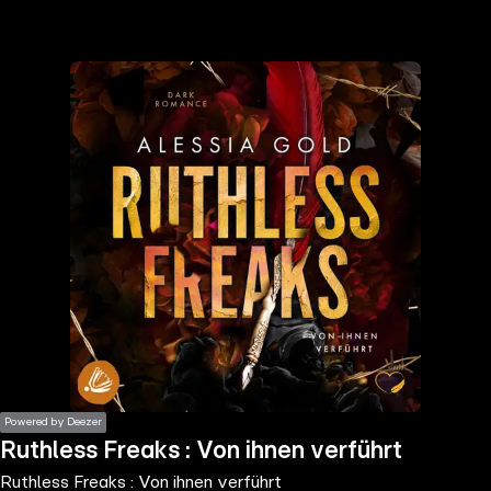
the
h page
 main
nt
the
ibility
ment
Powered by Deezer
Ruthless Freaks : Von ihnen verführt
Ruthless Freaks : Von ihnen verführt