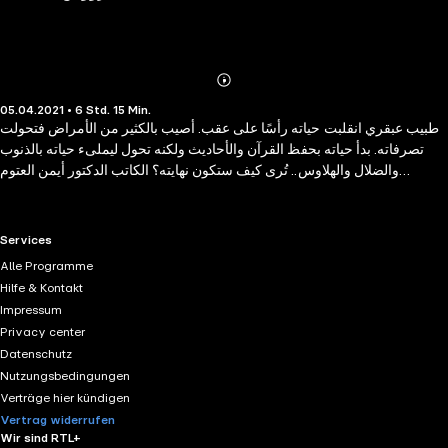
Abonnieren
Mehr
05.04.2021 • 6 Std. 15 Min.
Details
طبيب عبقري انقلبت حياته رأسًا على عقب. أُصيب بالكثير من الأمراض فتحولت
تصرفاته. بدأ حياته بحفظ القرآن والأحاديث ولكنه تحول ليملىء حياته بالذنوب
والضلال والهلاوس.. تُرى كيف ستكون نهايته؟ الكاتب الدكتور أيمن العتوم
يستعرض في روايته "رؤوس الشياطين" التحولات والضغوطات التي تتعرض لها
النفس البشرية. حتمًا ستجد نفسك في كل تصرف من تصرفات البطل. استمع
إليها الآن فقط وحصريًا بصوت الكاتب أيمن العتوم على تطبيق كتاب صوتي
RTL+ useful links.
Services
Alle Programme
Hilfe & Kontakt
Impressum
Privacy center
Datenschutz
Nutzungsbedingungen
Verträge hier kündigen
Vertrag widerrufen
Wir sind RTL+