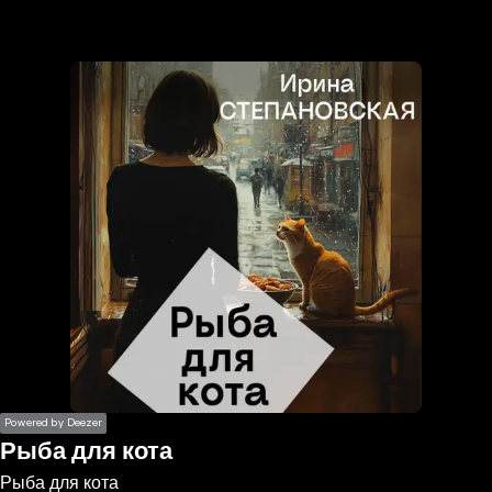
the
h page
 main
nt
the
ibility
ment
Powered by Deezer
Рыба для кота
Рыба для кота