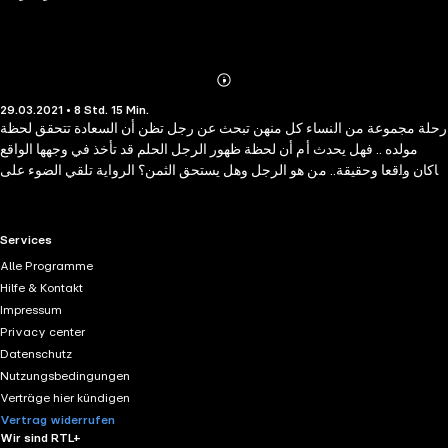
Abonnieren
Mehr
29.03.2021 • 8 Std. 15 Min.
Details
رحلة مجموعة من النساء كل منهن تبحث عن رجل تظن أن السعادة تتحقق لحظة
مولده .. فهل يحدث أم أن لحظة ظهور الرجل الحلم قد تأخذ في وجهها الواقع
ماكان واقعا وحقيقة.. من هو الرجل وهل يستحق الثمن؟ الرواية تلقي الضوء على
قضية كبيرة شائكة وغير مسبوقة تختلف حولها وجهات نظر القضاء والطب
والقانون...
RTL+ useful links.
Services
Alle Programme
Hilfe & Kontakt
Impressum
Privacy center
Datenschutz
Nutzungsbedingungen
Verträge hier kündigen
Vertrag widerrufen
Wir sind RTL+